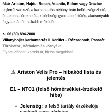
Akár
Ariston, Hajdu, Bosch, Atlantic, Eldom vagy Drazice
bojlerről van szó, a karbantartás néhány órán belül elvégezhető,
és azonnal érezhető a különbség: gyorsabb felfűtés, alacsonyabb
fogyasztás és halkabb működés.
📞
06 (30) 894-2000
Villanybojler karbantartás II. kerület – Rózsadomb, Pasarét,
Törökvész, Vérhalom és környéke
Gyors időpont, korrekt ár, biztos megoldás!
⚠️
Ariston Velis Pro – hibakód lista és
jelentés
E1 – NTC1 (felső hőmérséklet-érzékelő
hiba)
Jelenség:
a felső tartály érzékelője
szakadt vagy zárlatos.