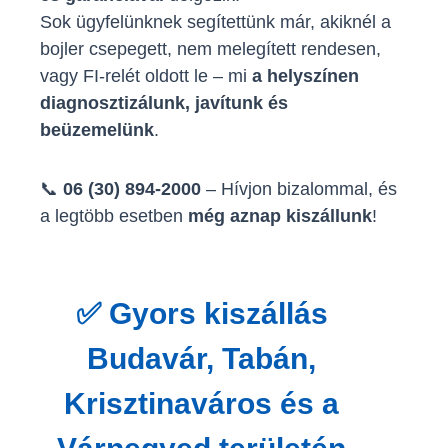
Sok ügyfelünknek segítettünk már, akiknél a
bojler csepegett, nem melegített rendesen,
vagy FI-relét oldott le – mi
a helyszínen
diagnosztizálunk, javítunk és
beüzemelünk
.
📞
06 (30) 894-2000
– Hívjon bizalommal, és
a legtöbb esetben
még aznap kiszállunk
!
✅ Gyors kiszállás
Budavár, Tabán,
Krisztinaváros és a