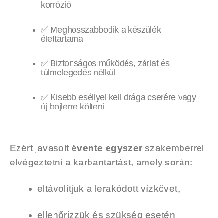
korrózió
✅ Meghosszabbodik a készülék
élettartama
✅ Biztonságos működés, zárlat és
túlmelegedés nélkül
✅ Kisebb eséllyel kell drága cserére vagy
új bojlerre költeni
Ezért javasolt
évente egyszer
szakemberrel
elvégeztetni a karbantartást, amely során:
eltávolítjuk a lerakódott vízkövet,
ellenőrizzük és szükség esetén