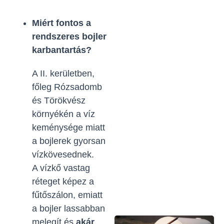
Miért fontos a
rendszeres bojler
karbantartás?
A II. kerületben,
főleg Rózsadomb
és Törökvész
környékén a víz
keménysége miatt
a bojlerek gyorsan
vízkövesednek.
A vízkő vastag
réteget képez a
fűtőszálon, emiatt
a bojler lassabban
melegít és
akár