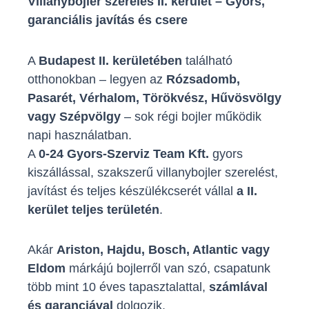
Villanybojler szerelés II. kerület – Gyors,
garanciális javítás és csere
A
Budapest II. kerületében
található
otthonokban – legyen az
Rózsadomb,
Pasarét, Vérhalom, Törökvész, Hűvösvölgy
vagy Szépvölgy
– sok régi bojler működik
napi használatban.
A
0-24 Gyors-Szerviz Team Kft.
gyors
kiszállással, szakszerű villanybojler szerelést,
javítást és teljes készülékcserét vállal
a II.
kerület teljes területén
.
Akár
Ariston, Hajdu, Bosch, Atlantic vagy
Eldom
márkájú bojlerről van szó, csapatunk
több mint 10 éves tapasztalattal,
számlával
és garanciával
dolgozik.