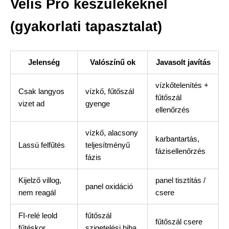
Velis Pro készülékeknél
(gyakorlati tapasztalat)
Jelenség
Valószínű ok
Javasolt javítás
vízkőtelenítés +
Csak langyos
vízkő, fűtőszál
fűtőszál
vizet ad
gyenge
ellenőrzés
vízkő, alacsony
karbantartás,
Lassú felfűtés
teljesítményű
fázisellenőrzés
fázis
Kijelző villog,
panel tisztítás /
panel oxidáció
nem reagál
csere
FI-relé leold
fűtőszál
fűtőszál csere
fűtéskor
szigetelési hiba