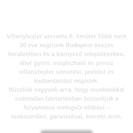
Villanybojler szerelés
Budapest II. kerületében
Villanybojler szerelés II. kerület
Több mint
20 éve segítünk Budapest összes
kerületében és a környező településeken
,
ahol gyors, megbízható és precíz
villanybojler szerelést, javítást és
karbantartást
végzünk.
Büszkék vagyunk arra, hogy munkánkkal
számtalan háztartásban biztosítjuk a
folyamatos melegvíz-ellátást
–
szakszerűen, garanciával, korrekt áron.