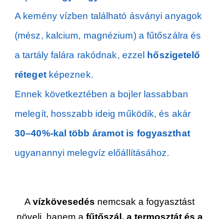
A kemény vízben található ásványi anyagok
(mész, kalcium, magnézium) a fűtőszálra és
a tartály falára rakódnak, ezzel
hőszigetelő
réteget
képeznek.
Ennek következtében a bojler lassabban
melegít, hosszabb ideig működik, és akár
30–40%-kal több áramot is fogyaszthat
ugyanannyi melegvíz előállításához.
A
vízkövesedés
nemcsak a fogyasztást
növeli, hanem a
fűtőszál, a termosztát és a