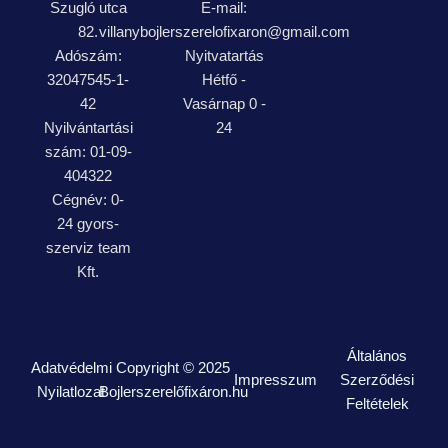
Szugló utca
E-mail:
82.
villanybojlerszerelofixaron@gmail.com
Adószám:
Nyitvatartás
32047545-1-
Hétfő -
42
Vasárnap 0 -
Nyilvántartási
24
szám: 01-09-
404322
Cégnév: 0-
24 gyors-
szerviz team
Kft.
Általános
Adatvédelmi
Copyright © 2025
Impresszum
Szerződési
Nyilatlozat
Bojlerszerelőfixáron.hu
Feltételek