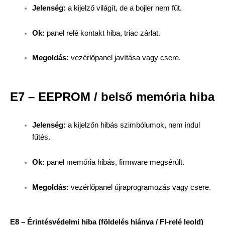
Jelenség:
a kijelző világít, de a bojler nem fűt.
Ok:
panel relé kontakt hiba, triac zárlat.
Megoldás:
vezérlőpanel javítása vagy csere.
E7 – EEPROM / belső memória hiba
Jelenség:
a kijelzőn hibás szimbólumok, nem indul
fűtés.
Ok:
panel memória hibás, firmware megsérült.
Megoldás:
vezérlőpanel újraprogramozás vagy csere.
E8 – Érintésvédelmi hiba (földelés hiánya / FI-relé leold)