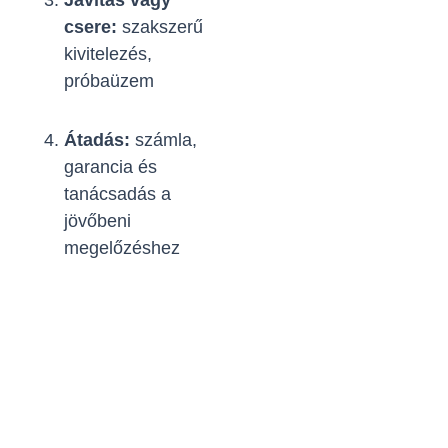
Javítás vagy
csere:
szakszerű
kivitelezés,
próbaüzem
Átadás:
számla,
garancia és
tanácsadás a
jövőbeni
megelőzéshez
Készen állsz