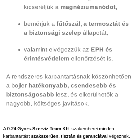
kicseréljük a
magnéziumanódot
,
bemérjük a
fűtőszál, a termosztát és
a biztonsági szelep
állapotát,
valamint elvégezzük az
EPH és
érintésvédelem
ellenőrzését is.
A rendszeres karbantartásnak köszönhetően
a bojler
hatékonyabb, csendesebb és
biztonságosabb
lesz, és elkerülhetők a
nagyobb, költséges javítások.
A
0-24 Gyors-Szerviz Team Kft.
szakemberei minden
karbantartást
szakszerűen, tisztán és garanciával
végeznek.