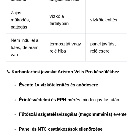
Zajos
vízkő a
működés,
vízkőtelenítés
tartályban
pattogás
Nem indul el a
termosztát vagy
panel javítás,
fűtés, de áram
relé hiba
relé csere
van
🔧
Karbantartási javaslat Ariston Velis Pro készülékhez
Évente 1× vízkőtelenítés és anódcsere
Érintésvédelmi és EPH mérés
minden javítás után
Fűtőszál szigetelésvizsgálat (megohmmérés)
évente
Panel és NTC csatlakozások ellenőrzése