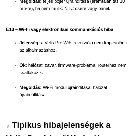
Megoldás:
teljes bojler újraindítása (áramtalanítás 10
mp-re), ha nem múlik: NTC csere vagy panel.
E10 – Wi-Fi vagy elektronikus kommunikációs hiba
Jelenség:
a Velis Pro WiFi-s verziója nem kapcsolódik
az alkalmazáshoz.
Ok:
hálózati zavar, firmware-probléma, routerhez nem
csatlakozik.
Megoldás:
Wi-Fi modul újraindítása, hálózat
újrabeállítása.
Tipikus hibajelenségek a
💧