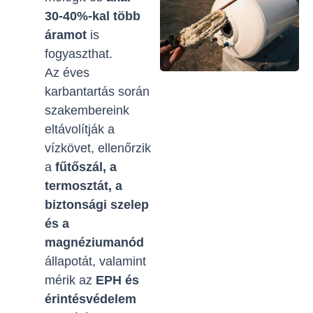
30-40%-kal több
áramot
is
fogyaszthat.
Az éves
karbantartás során
szakembereink
eltávolítják a
vízkövet, ellenőrzik
a
fűtőszál, a
termosztát, a
biztonsági szelep
és a
magnéziumanód
állapotát, valamint
mérik az
EPH és
érintésvédelem