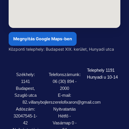
Megnyitás Google Maps-ben
Központi telephely: Budapest XIX. kerület, Hunyadi utca
Telephely 1191
Székhely:
Telefonszámunk:
Hunyadi u 10-14
1141
06 (30) 894 -
Budapest,
2000
Szugló utca
E-mail:
82.
villanybojlerszerelofixaron@gmail.com
Adószám:
Nyitvatartás
32047545-1-
Hétfő -
42
Vasárnap 0 -