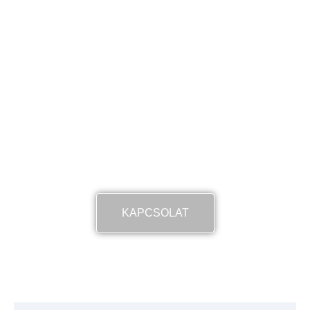
szolgáltatásunkat?
Büszkék vagyunk arra, hogy több mint 20
éve segítünk Budapest minden kerületében
és a környező településeken, ahol gyors,
megbízható és szakszerű villanybojler
szereléssel biztosítjuk, hogy mindig legyen
melegvíz az otthonokban.
KAPCSOLAT