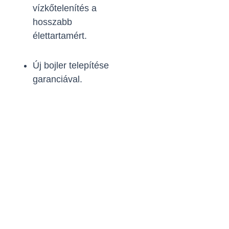
vízkőtelenítés a
hosszabb
élettartamért.
Új bojler telepítése
garanciával.
Készen állsz igénybe
venni a