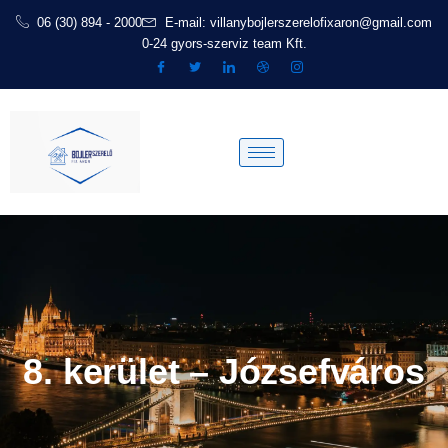
Skip
06 (30) 894 - 2000
E-mail: villanybojlerszerelofixaron@gmail.com
to
0-24 gyors-szerviz team Kft.
content
8. kerület – Józsefváros