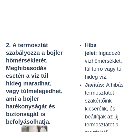
2. A termosztát
Hiba
szabályozza a bojler
jelei:
Ingadozó
hőmérsékletét.
vízhőmérséklet,
Meghibásodás
túl forró vagy túl
esetén a víz túl
hideg víz.
hideg maradhat,
Javítás:
A hibás
vagy túlmelegedhet,
termosztátot
ami a bojler
szakértőink
hatékonyságát és
kicserélik, és
biztonságát is
beállítják az új
befolyásolhatja.
termosztátot a