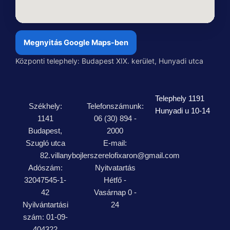
Megnyitás Google Maps-ben
Központi telephely: Budapest XIX. kerület, Hunyadi utca
Telephely 1191
Székhely:
Telefonszámunk:
Hunyadi u 10-14
1141
06 (30) 894 -
Budapest,
2000
Szugló utca
E-mail:
82.
villanybojlerszerelofixaron@gmail.com
Adószám:
Nyitvatartás
32047545-1-
Hétfő -
42
Vasárnap 0 -
Nyilvántartási
24
szám: 01-09-
404322