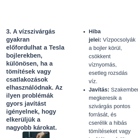
3. A vízszivárgás
Hiba
gyakran
jelei:
Vízpocsolyák
előfordulhat a Tesla
a bojler körül,
bojlerekben,
csökkent
különösen, ha a
víznyomás,
tömítések vagy
esetleg rozsdás
csatlakozások
víz.
elhasználódnak. Az
Javítás:
Szakember
ilyen problémák
megkeresik a
gyors javítást
szivárgás pontos
igényelnek, hogy
forrását, és
elkerüljük a
cserélik a hibás
nagyobb károkat.
tömítéseket vagy