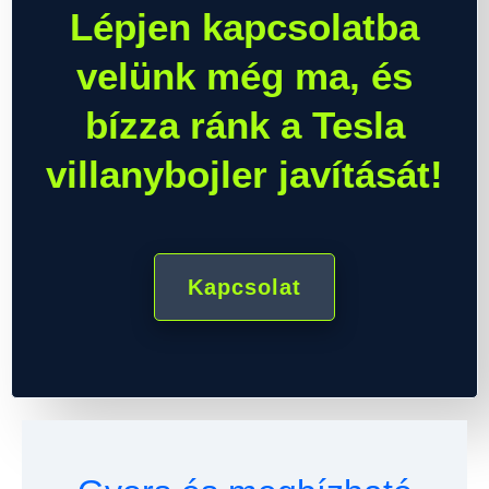
Lépjen kapcsolatba
velünk még ma, és
bízza ránk a Tesla
villanybojler javítását!
Kapcsolat