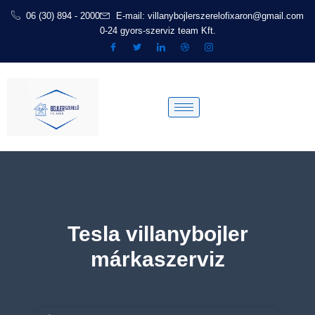
Skip
06 (30) 894 - 2000
E-mail: villanybojlerszerelofixaron@gmail.com
to
0-24 gyors-szerviz team Kft.
content
Tesla villanybojler
márkaszerviz