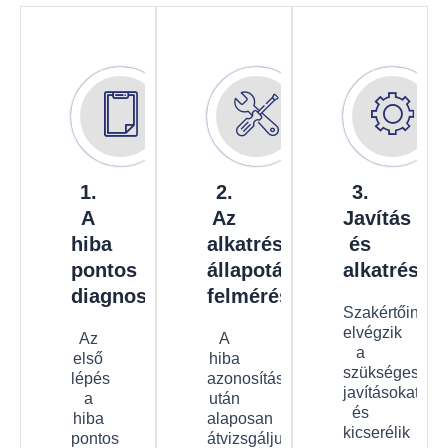
1.
2.
3.
A
Az
Javítás
hiba
alkatrészek
és
pontos
állapotának
alkatrészc
diagnosztizálása
felmérése
Szakértőink
elvégzik
Az
A
a
első
hiba
szükséges
lépés
azonosítása
javításokat,
a
után
és
hiba
alaposan
kicserélik
pontos
átvizsgáljuk