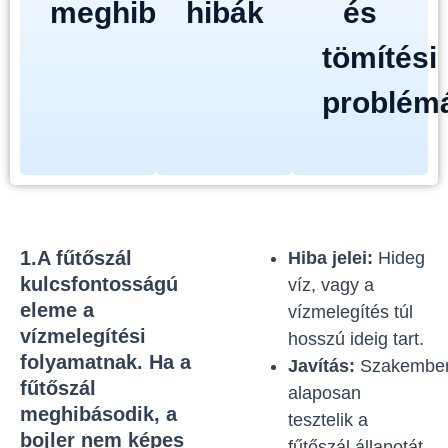
meghibásodása
hibák
és
tömítési
problém
1.A fűtőszál
Hiba jelei:
Hideg
kulcsfontosságú
víz, vagy a
eleme a
vízmelegítés túl
vízmelegítési
hosszú ideig tart.
folyamatnak. Ha a
Javítás:
Szakember
fűtőszál
alaposan
meghibásodik, a
tesztelik a
bojler nem képes
fűtőszál állapotát,