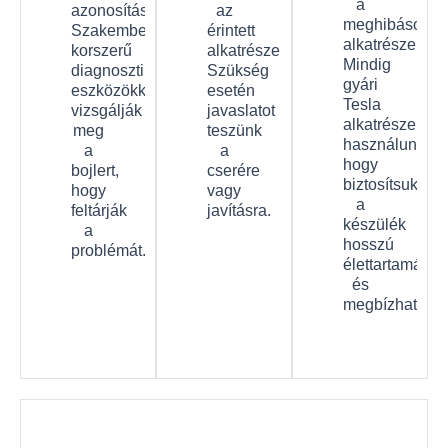
a
azonosítása.
az
meghibásodott
Szakembereink
érintett
alkatrészeket.
korszerű
alkatrészeket.
Mindig
diagnosztikai
Szükség
gyári
eszközökkel
esetén
Tesla
vizsgálják
javaslatot
alkatrészeket
meg
teszünk
használunk,
a
a
hogy
bojlert,
cserére
biztosítsuk
hogy
vagy
a
feltárják
javításra.
készülék
a
hosszú
problémát.
élettartamát
és
megbízhatóság