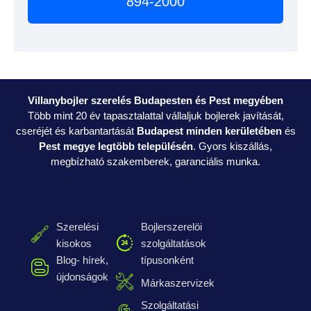
894-2000
Villanybojler szerelés Budapesten és Pest megyében
Több mint 20 év tapasztalattal vállaljuk bojlerek javítását,
cseréjét és karbantartását
Budapest minden kerületében
és
Pest megye legtöbb településén
. Gyors kiszállás,
megbízható szakemberek, garanciális munka.
Szerelési
Bojlerszerelöi
kisokos
szolgáltatások
Blog- hírek,
típusonként
újdonságok
Márkaszervizek
Szolgáltatási