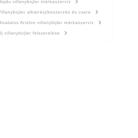
Hajdu villanybojler márkaszervíz
Villanybojler alkatrészbeszerzés és csere
Hivatalos Ariston villanybijler márkaszervíz
Új villanybojler felszerelése