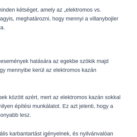
minden kétséget, amely az „elektromos vs.
Vagyis, meghatározni, hogy mennyi a villanybojler
a.
aci események hatására az egekbe szökik majd
 hogy mennyibe kerül az elektromos kazán
ek között azért, mert az elektromos kazán sokkal
yen építési munkálatot. Ez azt jelenti, hogy a
sonyabb lesz.
is karbantartást igényelnek, és nyilvánvalóan