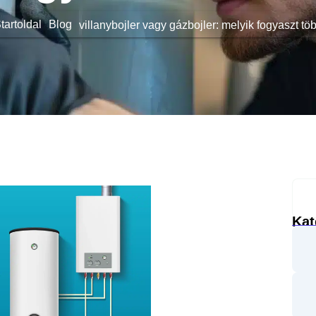
tartoldal
Blog
villanybojler vagy gázbojler: melyik fogyaszt tö
Kat