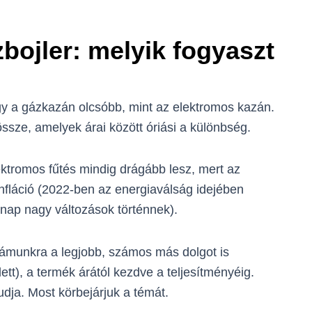
zbojler: melyik fogyaszt
gy a gázkazán olcsóbb, mint az elektromos kazán.
össze, amelyek árai között óriási a különbség.
lektromos fűtés mindig drágább lesz, mert az
infláció (2022-ben az energiaválság idejében
n nap nagy változások történnek).
ámunkra a legjobb, számos más dolgot is
ett), a termék árától kezdve a teljesítményéig.
dja. Most körbejárjuk a témát.