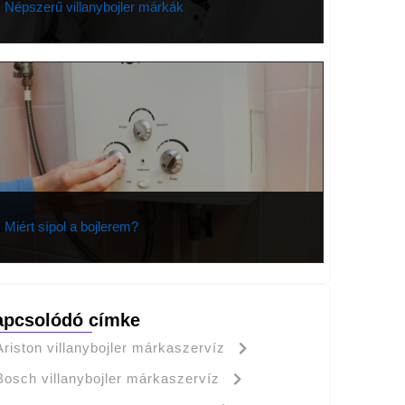
Népszerű villanybojler márkák
Miért sípol a bojlerem?
apcsolódó címke
Ariston villanybojler márkaszervíz
Bosch villanybojler márkaszervíz