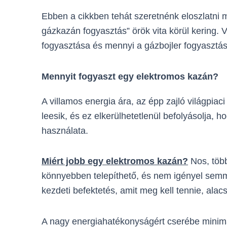
Ebben a cikkben tehát szeretnénk eloszlatni 
gázkazán fogyasztás” örök vita körül kering. 
fogyasztása és mennyi a gázbojler fogyasztás
Mennyit fogyaszt egy elektromos kazán?
A villamos energia ára, az épp zajló világpi
leesik, és ez elkerülhetetlenül befolyásolja,
használata.
Miért jobb egy elektromos kazán?
Nos, több
könnyebben telepíthető, és nem igényel semmil
kezdeti befektetés, amit meg kell tennie, alac
A nagy energiahatékonyságért cserébe minimál