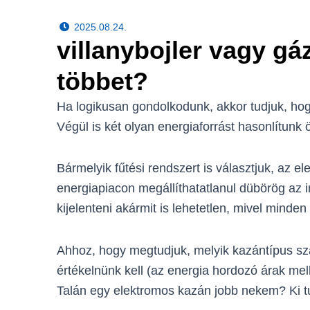
2025.08.24.
villanybojler vagy gá
többet?
Ha logikusan gondolkodunk, akkor tudjuk, ho
Végül is két olyan energiaforrást hasonlítunk 
Bármelyik fűtési rendszert is választjuk, az e
energiapiacon megállíthatatlanul dübörög az 
kijelenteni akármit is lehetetlen, mivel minde
Ahhoz, hogy megtudjuk, melyik kazántípus sz
értékelnünk kell (az energia hordozó árak mell
Talán egy elektromos kazán jobb nekem? Ki tu