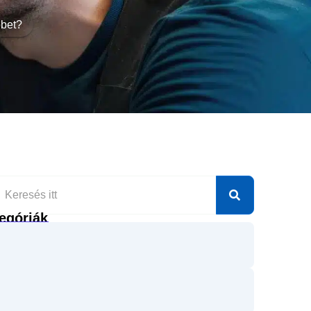
bbet?
egóriák