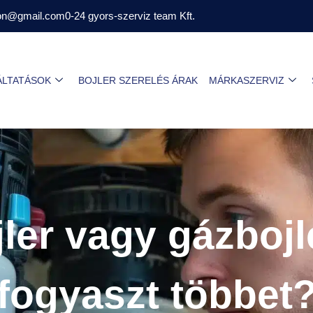
aron@gmail.com
0-24 gyors-szerviz team Kft.
ÁLTATÁSOK
BOJLER SZERELÉS ÁRAK
MÁRKASZERVIZ
jler vagy gázbojl
fogyaszt többet